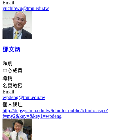
Email
yuchihwu@tmu.edu.tw
鄧文炳
類別
中心成員
職稱
名譽教授
Email
wpdeng@tmu.edu.tw
個人網址
http://depsys.tmu.edu.tw/tchinfo_public/tchinfo.aspx?
f=my2&key=&key1=wpdeng