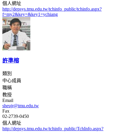
個人網址
http://depsys.tmu.edu.tw/tchinfo_public/tchinfo.aspx?
f=my2&key=&key1=ychiang
許準榕
類別
中心成員
職稱
教授
Email
sheujr@tmu.edu.tw
Fax
02-2739-0450
個人網址
http://depsys.tmu.edu.tw/tchinfo_public/TchInfo.aspx?