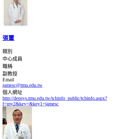
張璽
類別
中心成員
職稱
副教授
Email
jamesc@tmu.edu.tw
個人網址
http://depsys.tmu.edu.tw/tchinfo_public/tchinfo.aspx?
f=my2&key=&key1=jamesc