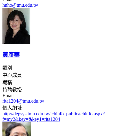
hnho@tmu.edu.tw
黃彥華
類別
中心成員
職稱
特聘教授
Email
rita1204@tmu.edu.tw
個人網址
http://depsys.tmu.edu.tw/tchinfo_public/tchinfo.aspx?
f=my2&key=&key1=rita1204