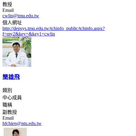
教授
Email
cwlin@tmu.edu.tw
個人網址
http://depsys.tmu.edu.tw/tchinfo_public/tchinfo.aspx?
f=my2&key=&key1=cwlin
簡雄飛
類別
中心成員
職稱
副教授
Email
hfchien@ntu.edu.tw